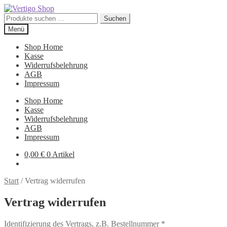
Zur
Zum
Navigation
Inhalt
Suchen
Suchen
springen
springen
nach:
Menü
Shop Home
Kasse
Widerrufsbelehrung
AGB
Impressum
Shop Home
Kasse
Widerrufsbelehrung
AGB
Impressum
0,00
€
0 Artikel
Start
/
Vertrag widerrufen
Vertrag widerrufen
Identifizierung des Vertrags, z.B. Bestellnummer
*